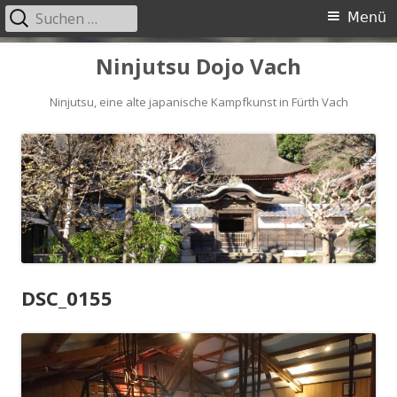
Suchen
Primäres
Menü
nach:
Menü
Springe
Ninjutsu Dojo Vach
zum
Inhalt
Ninjutsu, eine alte japanische Kampfkunst in Fürth Vach
DSC_0155