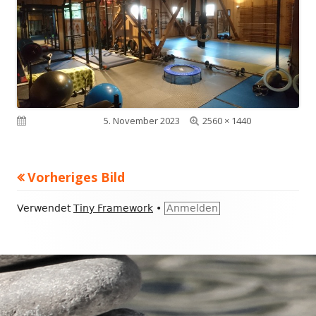
Volle
Veröffentlicht am
5. November 2023
2560 × 1440
Größe
Vorheriges Bild
Footer
Verwendet
Tiny Framework
•
Anmelden
Inhalt